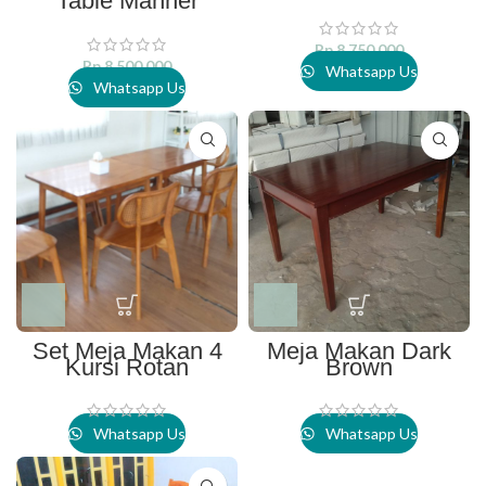
Table Manner
Rp
8.750.000
Rp
8.500.000
Whatsapp Us
Whatsapp Us
Set Meja Makan 4
Meja Makan Dark
Kursi Rotan
Brown
Whatsapp Us
Whatsapp Us