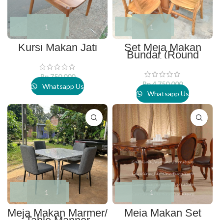
Kursi Makan Jati
Set Meja Makan
Bundar (Round
Table)
Rp
750.000
Rp
4.750.000
Whatsapp Us
Whatsapp Us
Meja Makan Marmer/
Meja Makan Set