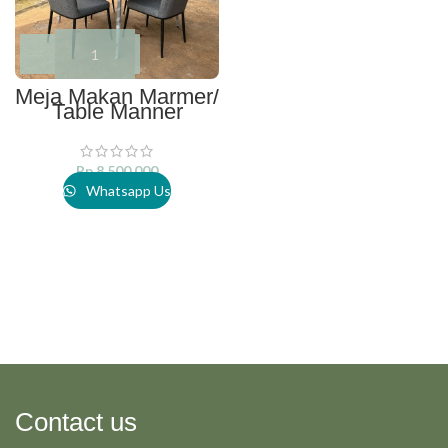
Meja Makan Marmer/
Table Manner
Rp
8.500.000
Whatsapp Us
Contact us