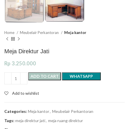
Home
Meubelair Perkantoran
Meja kantor
Meja Direktur Jati
Rp
3.250.000
ADD TO CART
WHATSAPP
Add to wishlist
Categories:
Meja kantor
,
Meubelair Perkantoran
Tags:
meja direktur jati
,
meja ruang direktur