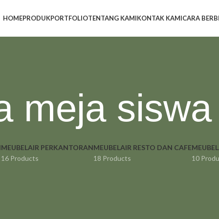
HOME
PRODUK
PORTFOLIO
TENTANG KAMI
KONTAK KAMI
CARA BERB
a meja siswa
H
MEUBELAIR PERKANTORAN
MEUBELAIR RESTO DAN CAFE
MEUBEL
16 Products
18 Products
10 Produ