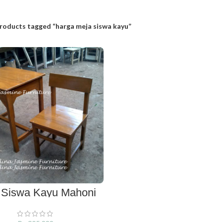
roducts tagged “harga meja siswa kayu”
 Siswa Kayu Mahoni
ADD TO CART