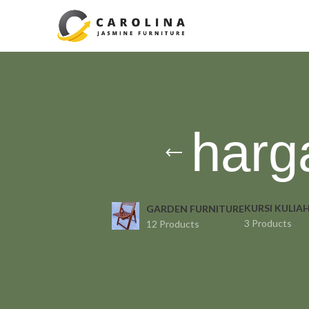
harg
KURSI KULIA
GARDEN FURNITURE
3 Products
12 Products