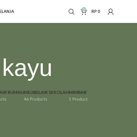
0
ELANJA
RP
0
 kayu
AIR RUMAH
MEUBELAIR SEKOLAH
MIMBAR
cts
46 Products
1 Product