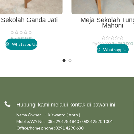
 Sekolah Ganda Jati
Meja Sekolah Tun
ADD TO CART
ADD TO C
Mahoni
Rp
700.000
Rp
350.000
Whatsapp Us
Rp
400.000
Whatsapp Us
Hubungi kami melalui kontak di bawah ini
Nama Owner : Kiswanto ( Anto )
Mobile/WA No. : 085 293 783 840 / 0823 2520 1004
Office/home phone :0291 4290 630