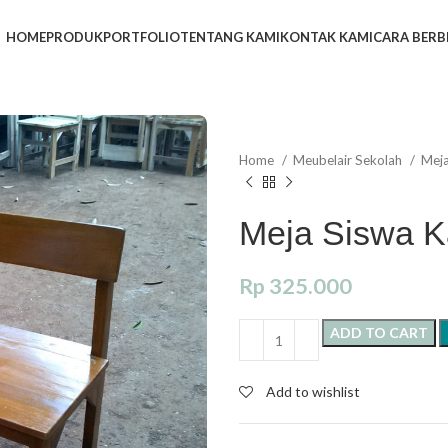
HOME
PRODUK
PORTFOLIO
TENTANG KAMI
KONTAK KAMI
CARA BERB
Home
Meubelair Sekolah
Mej
Meja Siswa K
Rp
325.000
ADD TO CART
Add to wishlist