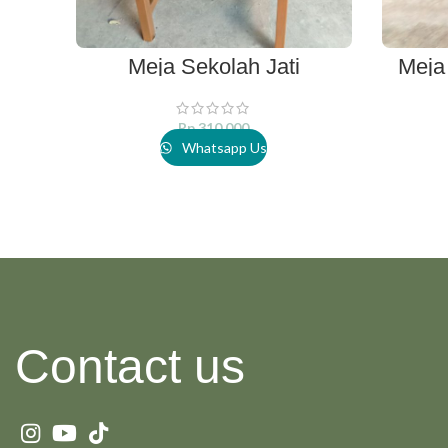
Meja Sekolah Jati
Meja
ADD TO CART
Rp
310.000
Whatsapp Us
Contact us