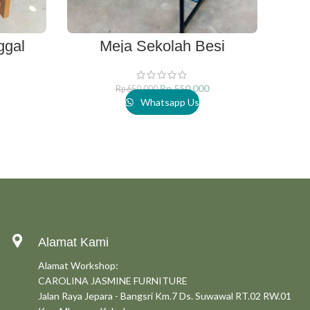
ggal
Meja Sekolah Besi
Kur
ART
ADD TO CART
Rp
550.000
Rp
650.000
Whatsapp Us
Alamat Kami
Alamat Workshop:
CAROLINA JASMINE FURNITURE
Jalan Raya Jepara - Bangsri Km.7 Ds. Suwawal RT.02 RW.01