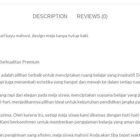
DESCRIPTION
REVIEWS (0)
ari kayu mahoni, design meja tanpa tutup kaki.
Berkualitas Premium
, adalah pilihan terbaik untuk menciptakan ruang belajar yang inspiratif.
api juga menambah estetika yang hangat dan mewah ke dalam setiap rua
ng rapi dan elegan pada meja siswa, menciptakan suasana belajar yang 
ri-hari, menjadikannya pilihan ideal untuk kebutuhan pendidikan jangka pa
rima. Oleh karena itu, setiap meja siswa kami dikemas dengan hati-hat
. Kami berkomitmen untuk memberikan pengalaman belanja yang aman d
nan pengiriman yang efisien, meja siswa mahoni Anda akan tiba tepat wa