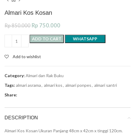
Almari Kos Kosan
Rp
750.000
Rp
850.000
ADD TO CART
WHATSAPP
Add to wishlist
Category:
Almari dan Rak Buku
Tags:
almari asrama
,
almari kos
,
almari ponpes
,
almari santri
Share:
DESCRIPTION
Almari Kos Kosan Ukuran Panjang 48cm x 42cm x tinggi 120cm.