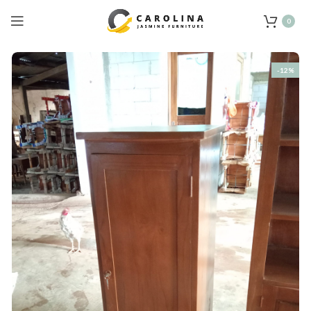
0
-12%