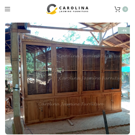
0
-4%